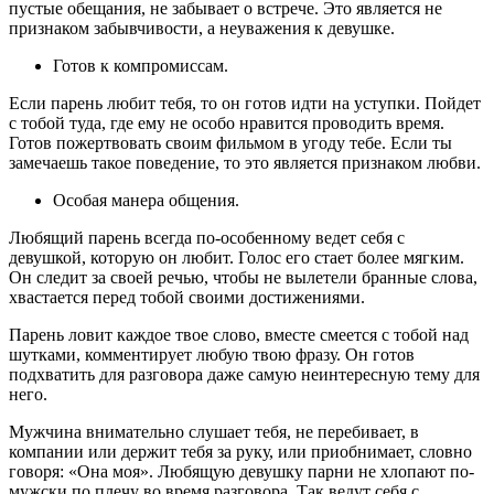
пустые обещания, не забывает о встрече. Это является не
признаком забывчивости, а неуважения к девушке.
Готов к компромиссам.
Если парень любит тебя, то он готов идти на уступки. Пойдет
с тобой туда, где ему не особо нравится проводить время.
Готов пожертвовать своим фильмом в угоду тебе. Если ты
замечаешь такое поведение, то это является признаком любви.
Особая манера общения.
Любящий парень всегда по-особенному ведет себя с
девушкой, которую он любит. Голос его стает более мягким.
Он следит за своей речью, чтобы не вылетели бранные слова,
хвастается перед тобой своими достижениями.
Парень ловит каждое твое слово, вместе смеется с тобой над
шутками, комментирует любую твою фразу. Он готов
подхватить для разговора даже самую неинтересную тему для
него.
Мужчина внимательно слушает тебя, не перебивает, в
компании или держит тебя за руку, или приобнимает, словно
говоря: «Она моя». Любящую девушку парни не хлопают по-
мужски по плечу во время разговора. Так ведут себя с