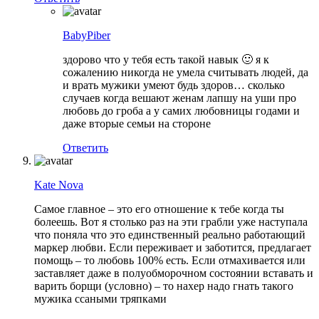
BabyPiber
здорово что у тебя есть такой навык 🙂 я к
сожалению никогда не умела считывать людей, да
и врать мужики умеют будь здоров… сколько
случаев когда вешают женам лапшу на уши про
любовь до гроба а у самих любовницы годами и
даже вторые семьи на стороне
Ответить
Kate Nova
Самое главное – это его отношение к тебе когда ты
болеешь. Вот я столько раз на эти грабли уже наступала
что поняла что это единственный реально работающий
маркер любви. Если переживает и заботится, предлагает
помощь – то любовь 100% есть. Если отмахивается или
заставляет даже в полуобморочном состоянии вставать и
варить борщи (условно) – то нахер надо гнать такого
мужика ссаными тряпками