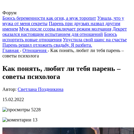
Форум
Боюсь беременности как огня, а муж торопит
Узнала, что у
мужа от меня секреты
Парень при друзьях назвал другим
именем
Муж после ссоры включает режим молчания
Декрет
оказался настоящим испытанием для отношений
Боюсь
испортить новые отношения
Упустила свой шанс на счастье
Парень решил отложить свадьбу. Я разбита.
Главная
-
Отношения
-
Как понять, любит ли тебя парень –
советы психолога
Как понять, любит ли тебя парень –
советы психолога
Автор:
Светлана Поздникина
15.02.2022
5228
13