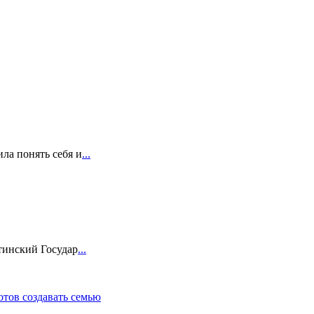
ла понять себя и
...
тинский Государ
...
отов создавать семью