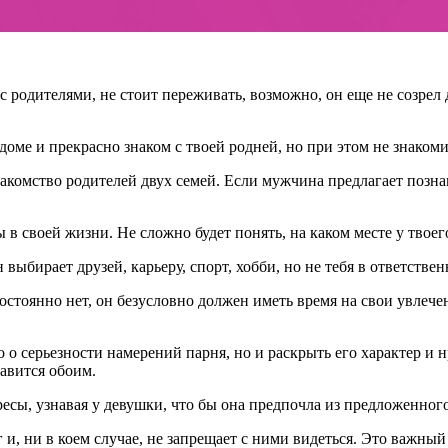
 родителями, не стоит переживать, возможно, он еще не созрел 
доме и прекрасно знаком с твоей родней, но при этом не знакоми
акомство родителей двух семей. Если мужчина предлагает познак
в своей жизни. Не сложно будет понять, на каком месте у твоег
выбирает друзей, карьеру, спорт, хобби, но не тебя в ответствен
остоянно нет, он безусловно должен иметь время на свои увлечен
 о серьезности намерений парня, но и раскрыть его характер и 
авится обоим.
сы, узнавая у девушки, что бы она предпочла из предложенного,
уг и, ни в коем случае, не запрещает с ними видеться. Это важн