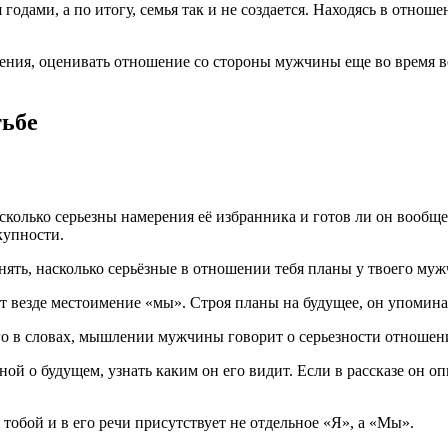
ами, а по итогу, семья так и не создается. Находясь в отношен
ния, оценивать отношение со стороны мужчины еще во время в
тьбе
асколько серьезны намерения её избранника и готов ли он вооб
купности.
ять, насколько серьёзные в отношении тебя планы у твоего му
т везде местоимение «мы». Строя планы на будущее, он упоминае
го в словах, мышлении мужчины говорит о серьезности отношен
й о будущем, узнать каким он его видит. Если в рассказе он оп
 тобой и в его речи присутствует не отдельное «Я», а «Мы».