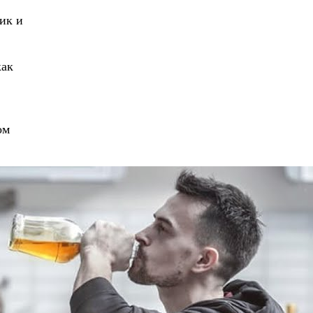
ик и
как
ом