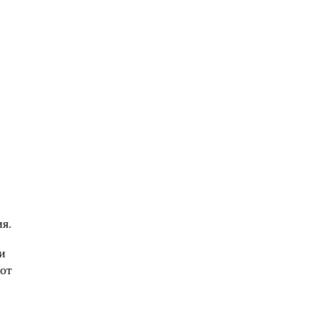
ия.
и
 от