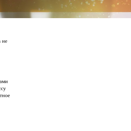
 не
дами
ссу
ктное