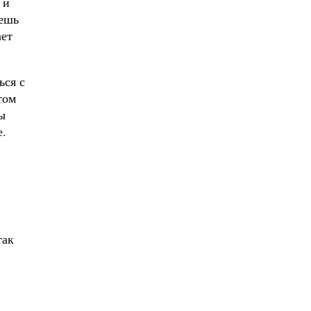
 и
аешь
ает
ься с
том
ы
е.
так