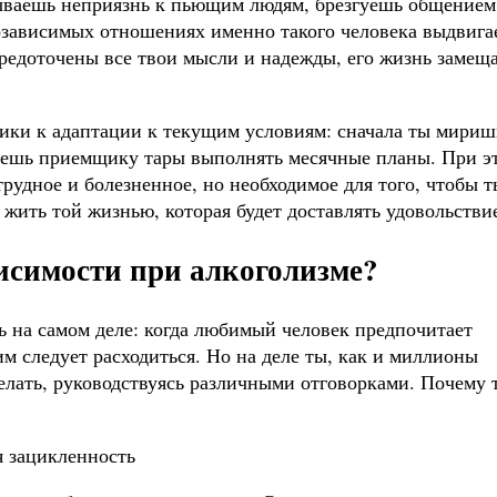
тываешь неприязнь к пьющим людям, брезгуешь общением
озависимых отношениях именно такого человека выдвиг
средоточены все твои мысли и надежды, его жизнь замещ
хики к адаптации к текущим условиям: сначала ты мириш
аешь приемщику тары выполнять месячные планы. При э
трудное и болезненное, но необходимое для того, чтобы т
 жить той жизнью, которая будет доставлять удовольстви
висимости при алкоголизме?
ь на самом деле: когда любимый человек предпочитает
 следует расходиться. Но на деле ты, как и миллионы
елать, руководствуясь различными отговорками. Почему 
 зацикленность