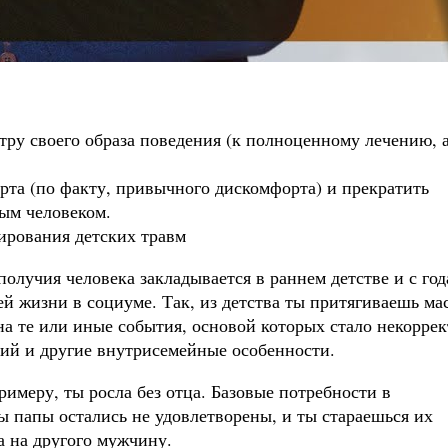
тру своего образа поведения (к полноценному лечению, а
рта (по факту, привычного дискомфорта) и прекратить
мым человеком.
ирования детских травм
олучия человека закладывается в раннем детстве и с го
й жизни в социуме. Так, из детства ты притягиваешь ма
на те или иные события, основой которых стало некорре
ий и другие внутрисемейные особенности.
римеру, ты росла без отца. Базовые потребности в
ны папы остались не удовлетворены, и ты стараешься их
а на другого мужчину.