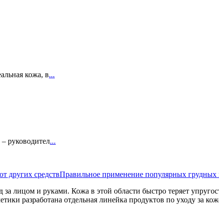
альная кожа, в
...
6 – руководител
...
от других средств
Правильное применение популярных грудных 
од за лицом и руками. Кожа в этой области быстро теряет упруго
тики разработана отдельная линейка продуктов по уходу за коже