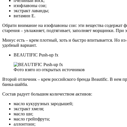
пчелиный воск;
изофлавоны сои;
экстракт лаванды;
витамин Е.
Обрати внимание на изофлавоны сои: эти вещества содержат ф
старения – увлажняет, подтягивает, заполняет морщинки. При э
Минус есть – крем плотный, хоть и быстро впитывается. Но из
удобный вариант.
BEAUTIFIC Push-up fx
Фото взято из открытых источников
Второй отличник – крем российского бренда Beautific. В нем пр
банка-шайба.
Состав радует большим количеством активов:
масло кукурузных зародышей;
экстракт хмеля;
масло ши;
масло грейпфрута;
аллонтоин;