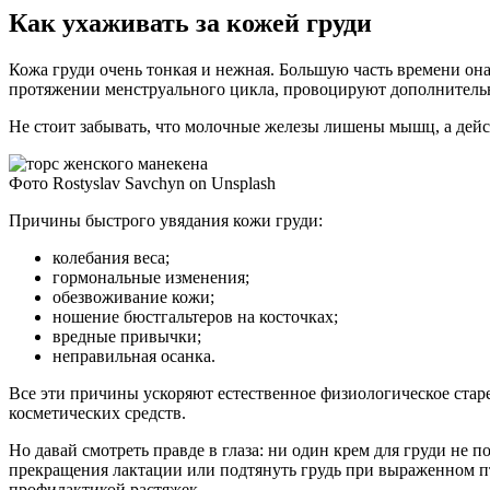
Как ухаживать за кожей груди
Кожа груди очень тонкая и нежная. Большую часть времени она
протяжении менструального цикла, провоцируют дополнительно
Не стоит забывать, что молочные железы лишены мышц, а дейст
Фото Rostyslav Savchyn on Unsplash
Причины быстрого увядания кожи груди:
колебания веса;
гормональные изменения;
обезвоживание кожи;
ношение бюстгальтеров на косточках;
вредные привычки;
неправильная осанка.
Все эти причины ускоряют естественное физиологическое старе
косметических средств.
Но давай смотреть правде в глаза: ни один крем для груди не
прекращения лактации или подтянуть грудь при выраженном пт
профилактикой растяжек.