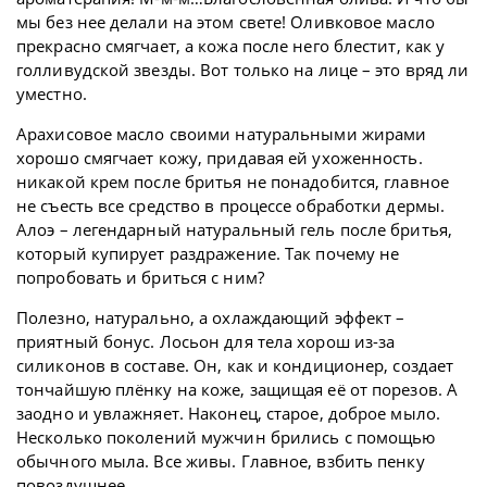
мы без нее делали на этом свете! Оливковое масло
прекрасно смягчает, а кожа после него блестит, как у
голливудской звезды. Вот только на лице – это вряд ли
уместно.
Арахисовое масло своими натуральными жирами
хорошо смягчает кожу, придавая ей ухоженность.
никакой крем после бритья не понадобится, главное
не съесть все средство в процессе обработки дермы.
Алоэ – легендарный натуральный гель после бритья,
который купирует раздражение. Так почему не
попробовать и бриться с ним?
Полезно, натурально, а охлаждающий эффект –
приятный бонус. Лосьон для тела хорош из-за
силиконов в составе. Он, как и кондиционер, создает
тончайшую плёнку на коже, защищая её от порезов. А
заодно и увлажняет. Наконец, старое, доброе мыло.
Несколько поколений мужчин брились с помощью
обычного мыла. Все живы. Главное, взбить пенку
повоздушнее.