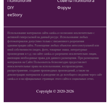
Психология
Советы психолога
DIY
Форум
ееStory
Использование материалов сайта samka.co возможно исключительно с
активной гиперссылкой на данный ресурс. Использование любых
фотоматериалов допустимо только с письменного разрешения
администрации сайта. Размещение любых объектов интеллектуальной или
иной собственности (видео, фото, товарные знаки, литературные
произведения и т.д.) на сайте samka.co разрешено исключительно лицам,
имеющим необходимые права для данного размещения. При размещении
материалов на Сайте Пользователь безвозмездно предоставляет
неисключительные права на использование, воспроизведение,
распространение, создание производных произведений, а также на
демонстрацию материалов и доведение их до всеобщего сведения через сайт
samka.co и на официальных страницах этого сайта в социальных сетях.
Copyright © 2020-2026