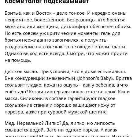
Косметолог подсказывает
Бритьё, как и Восток – дело тонкое. И нередко очень
неприятное, болезненное. Без разницы, кто бреется:
мужчина или женщина, дискомфорт обеспечен обоим.
Но есть совсем уж критические моменты: гель для
бритья неожиданно закончился, а получить
раздражение на коже как-то не входит в твои планы!
Однако выход есть всегда. Смотри, что может прийти
на помощь.
Детское масло. При условии, что в доме есть малыш.
Вне конкуренции знаменитый «Johnson’s Baby». Бритва
скользит гладко, кожа на ощупь – как у ребенка, а что
ещё надо? Кондиционер для волос тоже не плох! Как и
маска. Силиконы в составе гарантируют гладкое
скольжение станка и хорошо защищают кожу от
порезов, даже при суровой мужской щетине.
Мед. Нереально? Липко? Да, липко, но липкость
смывается водой. Зато ни одного пореза. А какая
ароматерапия! М-м-м…Благословенная олива. И что бы