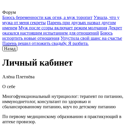
Форум
Боюсь беременности как огня, а муж торопит
Узнала, что у
мужа от меня секреты
Парень при друзьях назвал другим
именем
Муж после ссоры включает режим молчания
Декрет
оказался настоящим испытанием для отношений
Боюсь
испортить новые отношения
Упустила свой шанс на счастье
Парень решил отложить свадьбу. Я разбита.
Назад
Личный кабинет
Алёна Плетнёва
О себе
Многофункциональный нутрициолог: терапевт по питанию,
иммунодиетолог, консультант по здоровью и
сбалансированному питанию, коуч по детскому питанию
По первому медицинскому образованию я практикующий в
аптеке провизор.