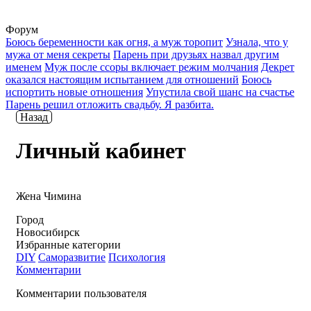
Форум
Боюсь беременности как огня, а муж торопит
Узнала, что у
мужа от меня секреты
Парень при друзьях назвал другим
именем
Муж после ссоры включает режим молчания
Декрет
оказался настоящим испытанием для отношений
Боюсь
испортить новые отношения
Упустила свой шанс на счастье
Парень решил отложить свадьбу. Я разбита.
Назад
Личный кабинет
Жена Чимина
Город
Новосибирск
Избранные категории
DIY
Саморазвитие
Психология
Комментарии
Комментарии пользователя