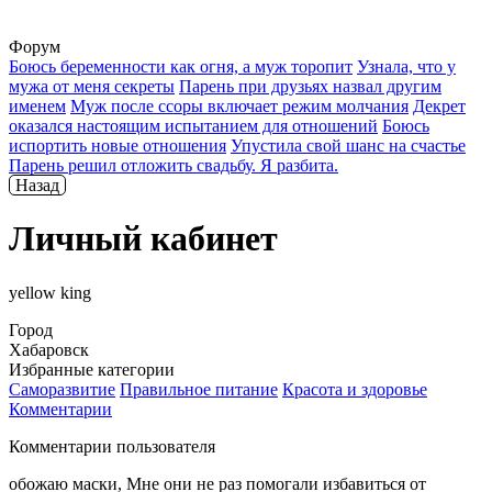
Форум
Боюсь беременности как огня, а муж торопит
Узнала, что у
мужа от меня секреты
Парень при друзьях назвал другим
именем
Муж после ссоры включает режим молчания
Декрет
оказался настоящим испытанием для отношений
Боюсь
испортить новые отношения
Упустила свой шанс на счастье
Парень решил отложить свадьбу. Я разбита.
Назад
Личный кабинет
yellow king
Город
Хабаровск
Избранные категории
Саморазвитие
Правильное питание
Красота и здоровье
Комментарии
Комментарии пользователя
обожаю маски, Мне они не раз помогали избавиться от