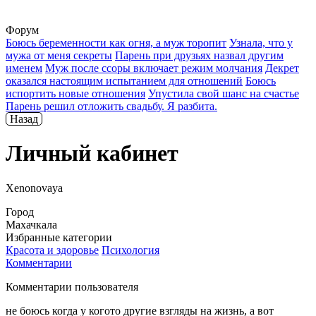
Форум
Боюсь беременности как огня, а муж торопит
Узнала, что у
мужа от меня секреты
Парень при друзьях назвал другим
именем
Муж после ссоры включает режим молчания
Декрет
оказался настоящим испытанием для отношений
Боюсь
испортить новые отношения
Упустила свой шанс на счастье
Парень решил отложить свадьбу. Я разбита.
Назад
Личный кабинет
Xenonovaya
Город
Махачкала
Избранные категории
Красота и здоровье
Психология
Комментарии
Комментарии пользователя
не боюсь когда у когото другие взгляды на жизнь, а вот