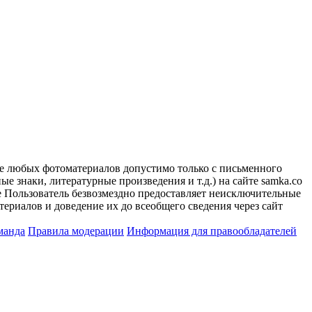
ие любых фотоматериалов допустимо только с письменного
 знаки, литературные произведения и т.д.) на сайте samka.co
 Пользователь безвозмездно предоставляет неисключительные
ериалов и доведение их до всеобщего сведения через сайт
манда
Правила модерации
Информация для правообладателей