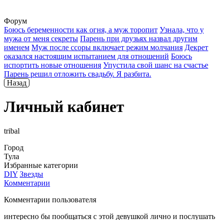
Форум
Боюсь беременности как огня, а муж торопит
Узнала, что у
мужа от меня секреты
Парень при друзьях назвал другим
именем
Муж после ссоры включает режим молчания
Декрет
оказался настоящим испытанием для отношений
Боюсь
испортить новые отношения
Упустила свой шанс на счастье
Парень решил отложить свадьбу. Я разбита.
Назад
Личный кабинет
tribal
Город
Тула
Избранные категории
DIY
Звезды
Комментарии
Комментарии пользователя
интересно бы пообщаться с этой девушкой лично и послушать