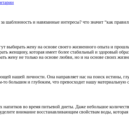
нтарии
 за шаблонность и навязанные интересы? что значит “как правил
гут выбирать жену на основе своего жизненного опыта и прош
ать женщину, которая имеет более стабильный и здоровый обра
ть жену не только на основе любви, но и на основе своих жизн
ющей нашей личности. Она направляет нас на поиск истины, глу
ем-то большим и глубоким, что превосходит нашу материальную с
 напитков во время питьевой диеты. Даже небольшое количеств
 уделите внимание восстанавливающим свойствам воды, которая