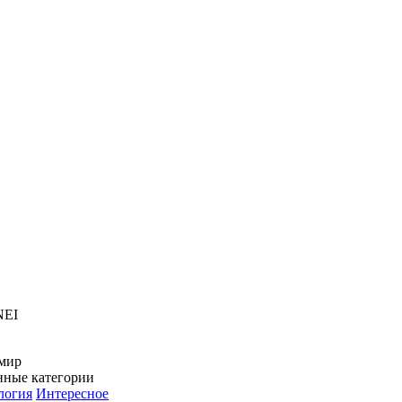
NEI
мир
нные категории
логия
Интересное