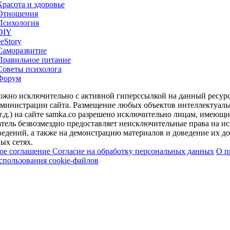
Красота и здоровье
Отношения
Психология
DIY
ееStory
Саморазвитие
Правильное питание
Советы психолога
Форум
можно исключительно с активной гиперссылкой на данный ресур
дминистрации сайта. Размещение любых объектов интеллектуальн
т.д.) на сайте samka.co разрешено исключительно лицам, имеющ
тель безвозмездно предоставляет неисключительные права на ис
едений, а также на демонстрацию материалов и доведение их до 
ых сетях.
кое соглашение
Согласие на обработку персональных данных
О п
спользования cookie-файлов