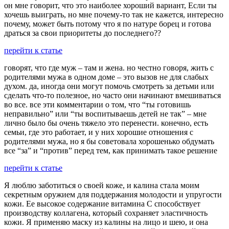
он мне говорит, что это наиболее хороший вариант, Если ты
хочешь выиграть, но мне почему-то так не кажется, интересно
почему, может быть потому что я по натуре борец и готова
драться за свои приоритеты до последнего??
перейти к статье
говорят, что где муж – там и жена. но честно говоря, жить с
родителями мужа в одном доме – это вызов не для слабых
духом. да, иногда они могут помочь смотреть за детьми или
сделать что-то полезное, но часто они начинают вмешиваться
во все. все эти комментарии о том, что “ты готовишь
неправильно” или “ты воспитываешь детей не так” – мне
лично было бы очень тяжело это перенести. конечно, есть
семьи, где это работает, и у них хорошие отношения с
родителями мужа, но я бы советовала хорошенько обдумать
все “за” и “против” перед тем, как принимать такое решение
перейти к статье
Я люблю заботиться о своей коже, и калина стала моим
секретным оружием для поддержания молодости и упругости
кожи. Ее высокое содержание витамина C способствует
производству коллагена, который сохраняет эластичность
кожи. Я применяю маску из калины на лицо и шею, и она