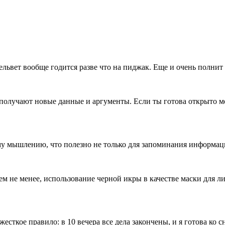
львет вообще годится разве что на пиджак. Еще и очень полнит 
получают новые данные и аргументы. Если ты готова открыто ме
му мышлению, что полезно не только для запоминания информаци
ем не менее, использование черной икры в качестве маски для л
есткое правило: в 10 вечера все дела закончены, и я готова ко с