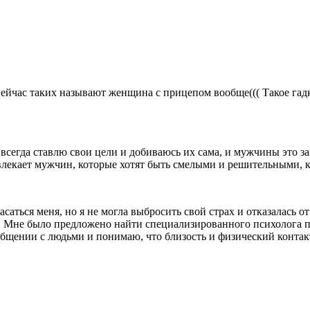
йчас таких называют женщина с прицепом вообще((( Такое гадкое
всегда ставлю свои цели и добиваюсь их сама, и мужчины это з
влекает мужчин, которые хотят быть смелыми и решительными, к
ться меня, но я не могла выбросить свой страх и отказалась от 
и. Мне было предложено найти специализированного психолога п
в общении с людьми и понимаю, что близость и физический конта