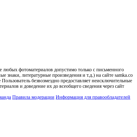
ие любых фотоматериалов допустимо только с письменного
 знаки, литературные произведения и т.д.) на сайте samka.co
 Пользователь безвозмездно предоставляет неисключительные
ериалов и доведение их до всеобщего сведения через сайт
манда
Правила модерации
Информация для правообладателей