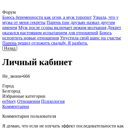
Форум
Боюсь беременности как огня, а муж торопит
Узнала, что у
мужа от меня секреты
Парень при друзьях назвал другим
именем
Муж после ссоры включает режим молчания
Декрет
оказался настоящим испытанием для отношений
Боюсь
испортить новые отношения
Упустила свой шанс на счастье
Парень решил отложить свадьбу. Я разбита.
Назад
Личный кабинет
Не_звони•666
Город
Белгород
Избранные категории
ееStory
Отношения
Психология
Комментарии
Комментарии пользователя
Я думаю, что если не изучать эффект последовательности как