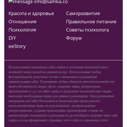
info@samka.co
Красота и здоровье
Саморазвитие
Отношения
Правильное питание
Психология
Советы психолога
DIY
Форум
ееStory
Использование материалов сайта samka.co возможно исключительно с
активной гиперссылкой на данный ресурс. Использование любых
фотоматериалов допустимо только с письменного разрешения
администрации сайта. Размещение любых объектов интеллектуальной или
иной собственности (видео, фото, товарные знаки, литературные
произведения и т.д.) на сайте samka.co разрешено исключительно лицам,
имеющим необходимые права для данного размещения. При размещении
материалов на Сайте Пользователь безвозмездно предоставляет
неисключительные права на использование, воспроизведение,
распространение, создание производных произведений, а также на
демонстрацию материалов и доведение их до всеобщего сведения через сайт
samka.co и на официальных страницах этого сайта в социальных сетях.