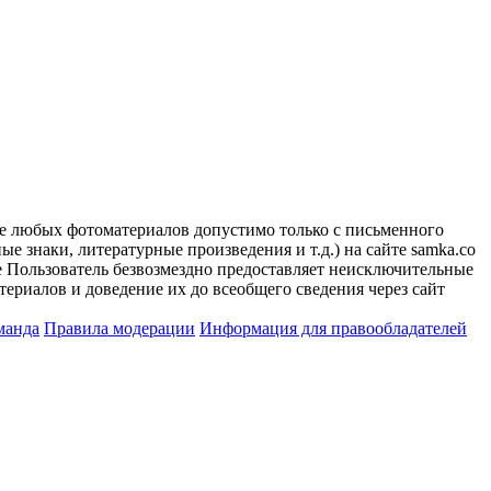
ие любых фотоматериалов допустимо только с письменного
 знаки, литературные произведения и т.д.) на сайте samka.co
 Пользователь безвозмездно предоставляет неисключительные
ериалов и доведение их до всеобщего сведения через сайт
манда
Правила модерации
Информация для правообладателей