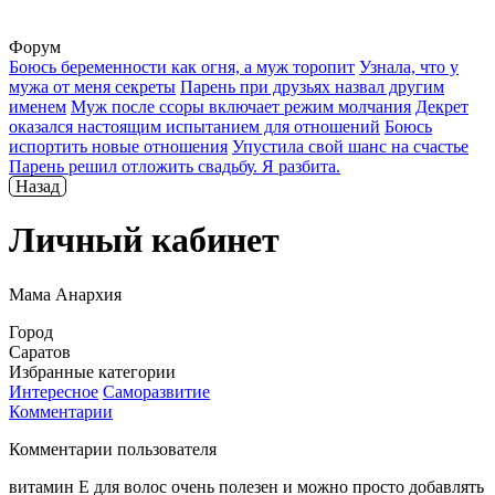
Форум
Боюсь беременности как огня, а муж торопит
Узнала, что у
мужа от меня секреты
Парень при друзьях назвал другим
именем
Муж после ссоры включает режим молчания
Декрет
оказался настоящим испытанием для отношений
Боюсь
испортить новые отношения
Упустила свой шанс на счастье
Парень решил отложить свадьбу. Я разбита.
Назад
Личный кабинет
Мама Анархия
Город
Саратов
Избранные категории
Интересное
Саморазвитие
Комментарии
Комментарии пользователя
витамин Е для волос очень полезен и можно просто добавлять