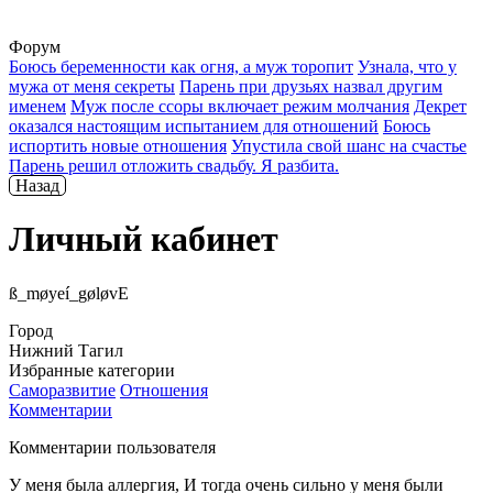
Форум
Боюсь беременности как огня, а муж торопит
Узнала, что у
мужа от меня секреты
Парень при друзьях назвал другим
именем
Муж после ссоры включает режим молчания
Декрет
оказался настоящим испытанием для отношений
Боюсь
испортить новые отношения
Упустила свой шанс на счастье
Парень решил отложить свадьбу. Я разбита.
Назад
Личный кабинет
ß_møyeí_gøløvE
Город
Нижний Тагил
Избранные категории
Саморазвитие
Отношения
Комментарии
Комментарии пользователя
У меня была аллергия, И тогда очень сильно у меня были