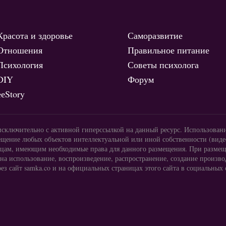
Красота и здоровье
Саморазвитие
Отношения
Правильное питание
Психология
Советы психолога
DIY
Форум
ееStory
исключительно с активной гиперссылкой на данный ресурс. Использован
щение любых объектов интеллектуальной или иной собственности (видео
 лицам, имеющим необходимые права для данного размещения. При размещ
 на использование, воспроизведение, распространение, создание произв
ез сайт samka.co и на официальных страницах этого сайта в социальных 