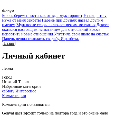
Форум
Боюсь беременности как огня, а муж торопит
Узнала, что у
мужа от меня секреты
Парень при друзьях назвал другим
именем
Муж после ссоры включает режим молчания
Декрет
оказался настоящим испытанием для отношений
Боюсь
испортить новые отношения
Упустила свой шанс на счастье
Парень решил отложить свадьбу. Я разбита.
Назад
Личный кабинет
Леона
Город
Нижний Тагил
Избранные категории
ееStory
Интересное
Комментарии
Комментарии пользователя
Genyal дает эффект только на полтора года и это очень мало