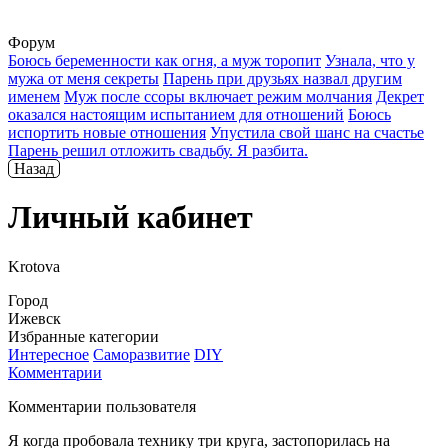
Форум
Боюсь беременности как огня, а муж торопит
Узнала, что у
мужа от меня секреты
Парень при друзьях назвал другим
именем
Муж после ссоры включает режим молчания
Декрет
оказался настоящим испытанием для отношений
Боюсь
испортить новые отношения
Упустила свой шанс на счастье
Парень решил отложить свадьбу. Я разбита.
Назад
Личный кабинет
Krotova
Город
Ижевск
Избранные категории
Интересное
Саморазвитие
DIY
Комментарии
Комментарии пользователя
Я когда пробовала технику три круга, застопорилась на