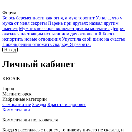
Форум
Боюсь беременности как огня, а муж торопит
Узнала, что у
мужа от меня секреты
Парень при друзьях назвал другим
именем
Муж после ссоры включает режим молчания
Декрет
оказался настоящим испытанием для отношений
Боюсь
испортить новые отношения
Упустила свой шанс на счастье
Парень решил отложить свадьбу. Я разбита.
Назад
Личный кабинет
KROSIK
Город
Магнитогорск
Избранные категории
Саморазвитие
Звезды
Красота и здоровье
Комментарии
Комментарии пользователя
Когда я рассталась с парнем, то никому ничего не сказала, и