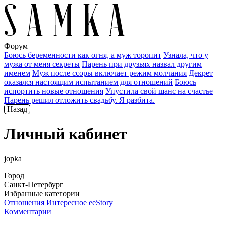
Форум
Боюсь беременности как огня, а муж торопит
Узнала, что у
мужа от меня секреты
Парень при друзьях назвал другим
именем
Муж после ссоры включает режим молчания
Декрет
оказался настоящим испытанием для отношений
Боюсь
испортить новые отношения
Упустила свой шанс на счастье
Парень решил отложить свадьбу. Я разбита.
Назад
Личный кабинет
jopka
Город
Санкт-Петербург
Избранные категории
Отношения
Интересное
ееStory
Комментарии