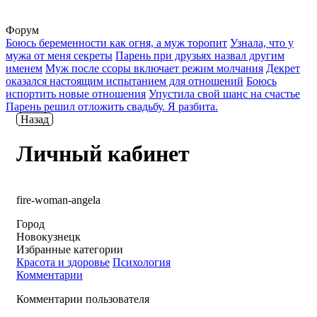
Форум
Боюсь беременности как огня, а муж торопит
Узнала, что у
мужа от меня секреты
Парень при друзьях назвал другим
именем
Муж после ссоры включает режим молчания
Декрет
оказался настоящим испытанием для отношений
Боюсь
испортить новые отношения
Упустила свой шанс на счастье
Парень решил отложить свадьбу. Я разбита.
Назад
Личный кабинет
fire-woman-angela
Город
Новокузнецк
Избранные категории
Красота и здоровье
Психология
Комментарии
Комментарии пользователя