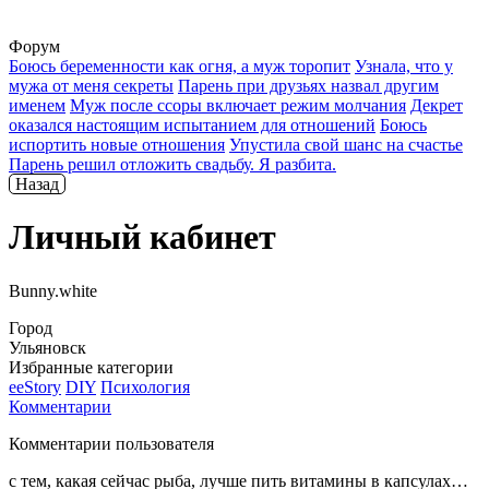
Форум
Боюсь беременности как огня, а муж торопит
Узнала, что у
мужа от меня секреты
Парень при друзьях назвал другим
именем
Муж после ссоры включает режим молчания
Декрет
оказался настоящим испытанием для отношений
Боюсь
испортить новые отношения
Упустила свой шанс на счастье
Парень решил отложить свадьбу. Я разбита.
Назад
Личный кабинет
Bunny.white
Город
Ульяновск
Избранные категории
ееStory
DIY
Психология
Комментарии
Комментарии пользователя
с тем, какая сейчас рыба, лучше пить витамины в капсулах…