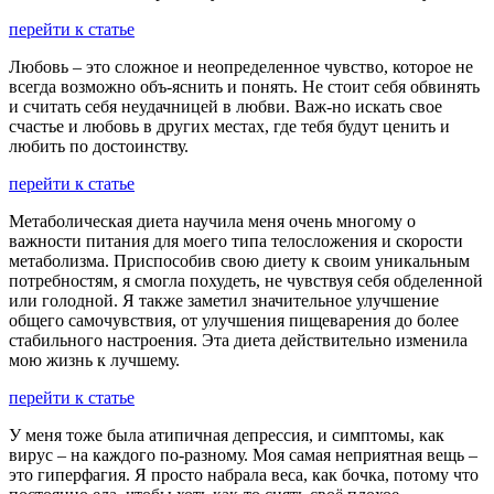
перейти к статье
Любовь – это сложное и неопределенное чувство, которое не
всегда возможно объ-яснить и понять. Не стоит себя обвинять
и считать себя неудачницей в любви. Важ-но искать свое
счастье и любовь в других местах, где тебя будут ценить и
любить по достоинству.
перейти к статье
Метаболическая диета научила меня очень многому о
важности питания для моего типа телосложения и скорости
метаболизма. Приспособив свою диету к своим уникальным
потребностям, я смогла похудеть, не чувствуя себя обделенной
или голодной. Я также заметил значительное улучшение
общего самочувствия, от улучшения пищеварения до более
стабильного настроения. Эта диета действительно изменила
мою жизнь к лучшему.
перейти к статье
У меня тоже была атипичная депрессия, и симптомы, как
вирус – на каждого по-разному. Моя самая неприятная вещь –
это гиперфагия. Я просто набрала веса, как бочка, потому что