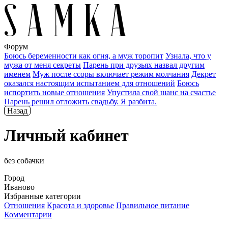
Форум
Боюсь беременности как огня, а муж торопит
Узнала, что у
мужа от меня секреты
Парень при друзьях назвал другим
именем
Муж после ссоры включает режим молчания
Декрет
оказался настоящим испытанием для отношений
Боюсь
испортить новые отношения
Упустила свой шанс на счастье
Парень решил отложить свадьбу. Я разбита.
Назад
Личный кабинет
без собачки
Город
Иваново
Избранные категории
Отношения
Красота и здоровье
Правильное питание
Комментарии