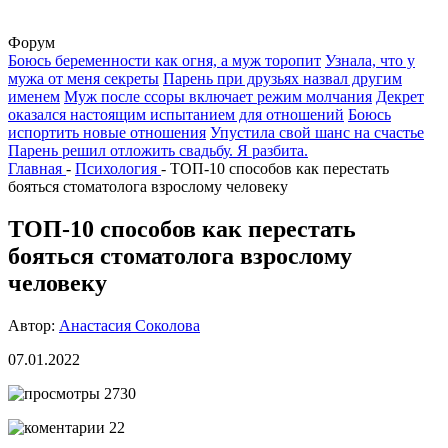
Форум
Боюсь беременности как огня, а муж торопит
Узнала, что у
мужа от меня секреты
Парень при друзьях назвал другим
именем
Муж после ссоры включает режим молчания
Декрет
оказался настоящим испытанием для отношений
Боюсь
испортить новые отношения
Упустила свой шанс на счастье
Парень решил отложить свадьбу. Я разбита.
Главная
-
Психология
-
ТОП-10 способов как перестать
бояться стоматолога взрослому человеку
ТОП-10 способов как перестать
бояться стоматолога взрослому
человеку
Автор:
Анастасия Соколова
07.01.2022
2730
22