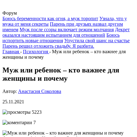
Форум
Боюсь беременности как огня, а муж торопит
Узнала, что у
мужа от меня секреты
Парень при друзьях назвал другим
именем
Муж после ссоры включает режим молчания
Декрет
оказался настоящим испытанием для отношений
Боюсь
испортить новые отношения
Упустила свой шанс на счастье
Парень решил отложить свадьбу. Я разбита.
Главная
-
Психология
-
Муж или ребенок – кто важнее для
женщины и почему
Муж или ребенок – кто важнее для
женщины и почему
Автор:
Анастасия Соколова
25.11.2021
5223
7