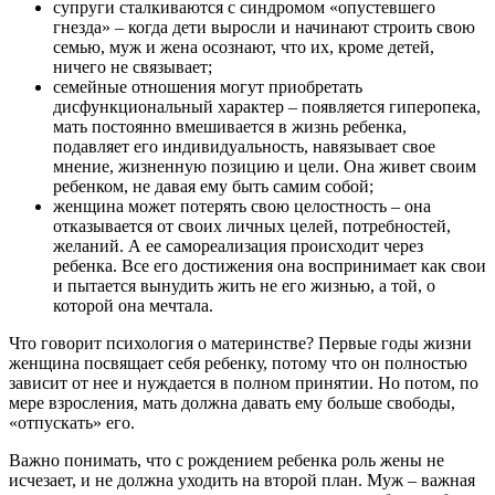
супруги сталкиваются с синдромом «опустевшего
гнезда» – когда дети выросли и начинают строить свою
семью, муж и жена осознают, что их, кроме детей,
ничего не связывает;
семейные отношения могут приобретать
дисфункциональный характер – появляется гиперопека,
мать постоянно вмешивается в жизнь ребенка,
подавляет его индивидуальность, навязывает свое
мнение, жизненную позицию и цели. Она живет своим
ребенком, не давая ему быть самим собой;
женщина может потерять свою целостность – она
отказывается от своих личных целей, потребностей,
желаний. А ее самореализация происходит через
ребенка. Все его достижения она воспринимает как свои
и пытается вынудить жить не его жизнью, а той, о
которой она мечтала.
Что говорит психология о материнстве? Первые годы жизни
женщина посвящает себя ребенку, потому что он полностью
зависит от нее и нуждается в полном принятии. Но потом, по
мере взросления, мать должна давать ему больше свободы,
«отпускать» его.
Важно понимать, что с рождением ребенка роль жены не
исчезает, и не должна уходить на второй план. Муж – важная