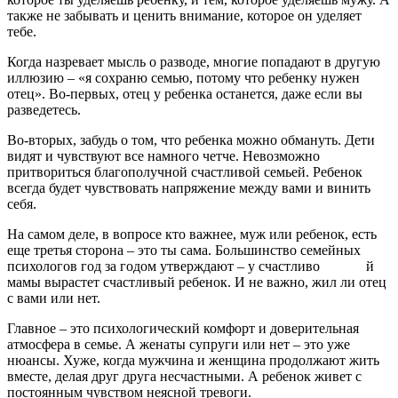
также не забывать и ценить внимание, которое он уделяет
тебе.
Когда назревает мысль о разводе, многие попадают в другую
иллюзию – «я сохраню семью, потому что ребенку нужен
отец». Во-первых, отец у ребенка останется, даже если вы
разведетесь.
Во-вторых, забудь о том, что ребенка можно обмануть. Дети
видят и чувствуют все намного четче. Невозможно
притвориться благополучной счастливой семьей. Ребенок
всегда будет чувствовать напряжение между вами и винить
себя.
На самом деле, в вопросе кто важнее, муж или ребенок, есть
еще третья сторона – это ты сама. Большинство семейных
психологов год за годом утверждают – у счастливо й
мамы вырастет счастливый ребенок. И не важно, жил ли отец
с вами или нет.
Главное – это психологический комфорт и доверительная
атмосфера в семье. А женаты супруги или нет – это уже
нюансы. Хуже, когда мужчина и женщина продолжают жить
вместе, делая друг друга несчастными. А ребенок живет с
постоянным чувством неясной тревоги.