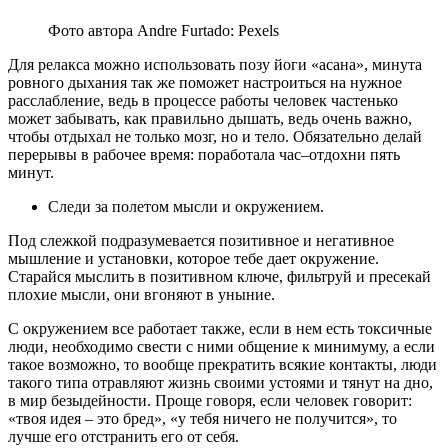
Фото автора Andre Furtado: Pexels
Для релакса можно использовать позу йоги «асана», минута
ровного дыхания так же поможет настроиться на нужное
расслабление, ведь в процессе работы человек частенько
может забывать, как правильно дышать, ведь очень важно,
чтобы отдыхал не только мозг, но и тело. Обязательно делай
перерывы в рабочее время: поработала час–отдохни пять
минут.
Следи за полетом мысли и окружением.
Под слежкой подразумевается позитивное и негативное
мышление и установки, которое тебе дает окружение.
Старайся мыслить в позитивном ключе, фильтруй и пресекай
плохие мысли, они вгоняют в уныние.
С окружением все работает также, если в нем есть токсичные
люди, необходимо свести с ними общение к минимуму, а если
такое возможно, то вообще прекратить всякие контакты, люди
такого типа отравляют жизнь своими устоями и тянут на дно,
в мир безыдейности. Проще говоря, если человек говорит:
«твоя идея – это бред», «у тебя ничего не получится», то
лучше его отстранить его от себя.