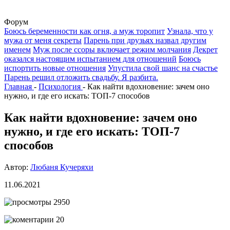
Форум
Боюсь беременности как огня, а муж торопит
Узнала, что у
мужа от меня секреты
Парень при друзьях назвал другим
именем
Муж после ссоры включает режим молчания
Декрет
оказался настоящим испытанием для отношений
Боюсь
испортить новые отношения
Упустила свой шанс на счастье
Парень решил отложить свадьбу. Я разбита.
Главная
-
Психология
-
Как найти вдохновение: зачем оно
нужно, и где его искать: ТОП-7 способов
Как найти вдохновение: зачем оно
нужно, и где его искать: ТОП-7
способов
Автор:
Любаня Кучеряхи
11.06.2021
2950
20