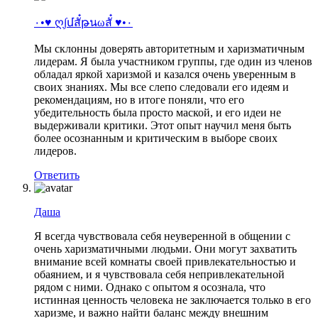
٠•♥ ღ∫մสั๋թนωสั๋ ♥•٠
Мы склонны доверять авторитетным и харизматичным
лидерам. Я была участником группы, где один из членов
обладал яркой харизмой и казался очень уверенным в
своих знаниях. Мы все слепо следовали его идеям и
рекомендациям, но в итоге поняли, что его
убедительность была просто маской, и его идеи не
выдерживали критики. Этот опыт научил меня быть
более осознанным и критическим в выборе своих
лидеров.
Ответить
Даша
Я всегда чувствовала себя неуверенной в общении с
очень харизматичными людьми. Они могут захватить
внимание всей комнаты своей привлекательностью и
обаянием, и я чувствовала себя непривлекательной
рядом с ними. Однако с опытом я осознала, что
истинная ценность человека не заключается только в его
харизме, и важно найти баланс между внешним