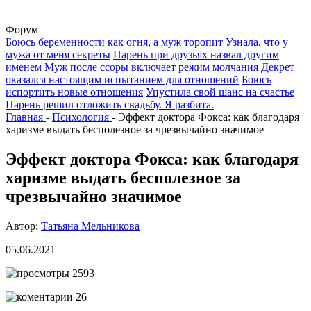
Форум
Боюсь беременности как огня, а муж торопит
Узнала, что у
мужа от меня секреты
Парень при друзьях назвал другим
именем
Муж после ссоры включает режим молчания
Декрет
оказался настоящим испытанием для отношений
Боюсь
испортить новые отношения
Упустила свой шанс на счастье
Парень решил отложить свадьбу. Я разбита.
Главная
-
Психология
-
Эффект доктора Фокса: как благодаря
харизме выдать бесполезное за чрезвычайно значимое
Эффект доктора Фокса: как благодаря
харизме выдать бесполезное за
чрезвычайно значимое
Автор:
Татьяна Мельникова
05.06.2021
2593
26