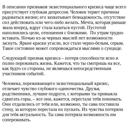
В описании признаков экзистенциального кризиса чаще всего
присутствует глубокая депрессия. Человек теряет причины
радоваться жизни; его захватывает безнадежность, отсутствие
сил действовать или чего-либо желать. Мечта, которая раньше
звала вперед, вдруг стала казаться пустой. Пустотой
наполнились цели, отношения с близкими. По утрам трудно
вставать. Ночью из-за черных мыслей нет возможности
заснуть. Яркие краски угасли, все стало черно-белым, серым.
Такое состояние может сопровождаться мыслями о суициде.
Следующий признак кризиса – потеря способности ясно и
полно переживать жизнь. Кажется, что ты смотришь на все,
как будто со стороны, не являешься непосредственным
участником событий.
Человека, переживающего экзистенциальный кризис,
отличает чувство глубокого одиночества. Друзья,
родственники, лучшие подруги, с которыми ты привыкла
сдвигать горы, – все они, кажется, перестали тебя понимать.
Они отдалились от тебя или, возможно, ты сама поставила
стену, за которую перестала их пускать. Их чувства потеряли
для тебя актуальность. Ты сама потеряла возможность им
сопереживать.