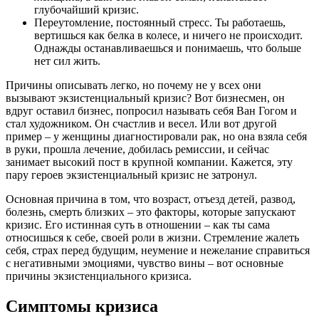
глубочайший кризис.
Переутомление, постоянный стресс. Ты работаешь,
вертишься как белка в колесе, и ничего не происходит.
Однажды останавливаешься и понимаешь, что больше
нет сил жить.
Причины описывать легко, но почему не у всех они
вызывают экзистенциальный кризис? Вот бизнесмен, он
вдруг оставил бизнес, попросил называть себя Ван Гогом и
стал художником. Он счастлив и весел. Или вот другой
пример – у женщины диагностировали рак, но она взяла себя
в руки, прошла лечение, добилась ремиссии, и сейчас
занимает высокий пост в крупной компании. Кажется, эту
пару героев экзистенциальный кризис не затронул.
Основная причина в том, что возраст, отъезд детей, развод,
болезнь, смерть близких – это факторы, которые запускают
кризис. Его истинная суть в отношении – как ты сама
относишься к себе, своей роли в жизни. Стремление жалеть
себя, страх перед будущим, неумение и нежелание справиться
с негативными эмоциями, чувство вины – вот основные
причины экзистенциального кризиса.
Симптомы кризиса