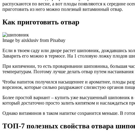
распускаются по весне, а вот плоды появляются к середине осе
приготовить из него можно полезный витаминный отвар.
Как приготовить отвар
Image by aixklusiv from Pixabay
Если в твоем саду или дворе растет шиповник, дождавшись хо
Заварить его можно в термосе. На 1 столовую ложку плодов ши
При кипячении, то есть проваривании шиповника, большая част
температурам. Поэтому лучше делать отвар путем настаивания в
Чтобы напиток получился насыщеннее и ароматнее, плоды разре
ворсинок, которые сильно раздражают слизистую органов пищ
Более простой вариант – купить уже высушенный шиповник в с
который достаточно просто залить кипятком и наслаждаться 
Однако витаминов в таком напитке сохранится меньше. В гото
ТОП-7 полезных свойства отвара шипо