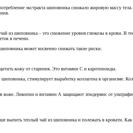
потребление экстракта шиповника снижало жировую массу тела. Н
ения.
чай из шиповника – это снижение уровня глюкозы в крови. В т
еток в печени.
 шиповника может косвенно снижать такие риски.
щитить кожу от старения. Это витамин С и каротиноиды.
 шиповника, стимулирует выработку коллагена в организме. Колл
в коже. Ликопин и витамин А защищают эпидермис от ультрафио
чше выпить теплый чай из шиповника и полежать в кровати. Как