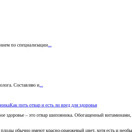
нием по специализации
...
олога. Составляю и
...
вника
Как пить отвар и есть ли вред для здоровья
вое здоровье – это отвар шиповника. Обогащенный витаминами, 
и плоды обычно имеют красно-оранжевый цвет, хотя есть и необ