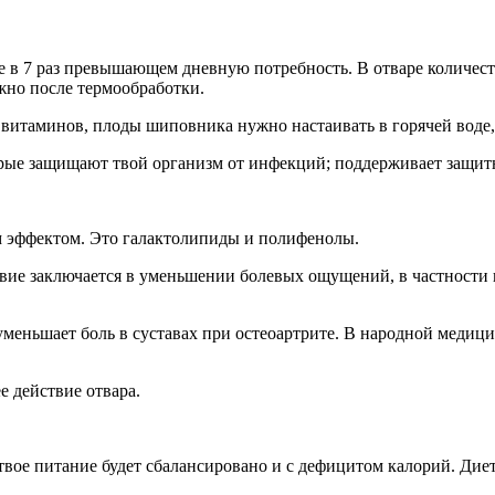
 в 7 раз превышающем дневную потребность. В отваре количеств
жно после термообработки.
витаминов, плоды шиповника нужно настаивать в горячей воде, 
торые защищают твой организм от инфекций; поддерживает защ
м эффектом. Это галактолипиды и полифенолы.
вие заключается в уменьшении болевых ощущений, в частности в
меньшает боль в суставах при остеоартрите. В народной медици
е действие отвара.
твое питание будет сбалансировано и с дефицитом калорий. Диет