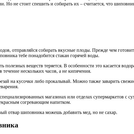
ни. Но не стоит спешить и собирать их – считается, что шиповни
лодов, отправляйся собирать вкусные плоды. Прежде чем готов
повника тебе понадобится стакан горячей воды.
ь полезных веществ теряется. В особенности это касается водо
 течение нескольких часов, а не кипячения.
зай на кусочки либо прокалывай. Можно также заварить свежие 
еварения.
пециализированных магазинах или отделах супермаркетов с сух
прекрасным согревающим напитком.
вый отвар шиповника можешь добавить мед, но не сахар.
вника