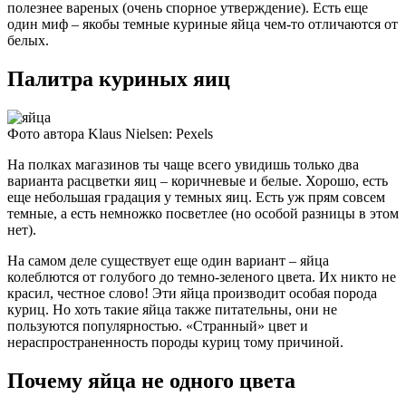
полезнее вареных (очень спорное утверждение). Есть еще
один миф – якобы темные куриные яйца чем-то отличаются от
белых.
Палитра куриных яиц
Фото автора Klaus Nielsen: Pexels
На полках магазинов ты чаще всего увидишь только два
варианта расцветки яиц – коричневые и белые. Хорошо, есть
еще небольшая градация у темных яиц. Есть уж прям совсем
темные, а есть немножко посветлее (но особой разницы в этом
нет).
На самом деле существует еще один вариант – яйца
колеблются от голубого до темно-зеленого цвета. Их никто не
красил, честное слово! Эти яйца производит особая порода
куриц. Но хоть такие яйца также питательны, они не
пользуются популярностью. «Странный» цвет и
нераспространенность породы куриц тому причиной.
Почему яйца не одного цвета