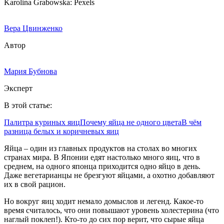
Karolina Grabowska: Pexels
Вера Цвинженко
Автор
Мария Бубнова
Эксперт
В этой статье:
Палитра куриных яиц
Почему яйца не одного цвета
В чём
разница белых и коричневых яиц
Яйца – один из главных продуктов на столах во многих
странах мира. В Японии едят настолько много яиц, что в
среднем, на одного японца приходится одно яйцо в день.
Даже вегетарианцы не брезгуют яйцами, а охотно добавляют
их в свой рацион.
Но вокруг яиц ходит немало домыслов и легенд. Какое-то
время считалось, что они повышают уровень холестерина (что
наглый поклеп!). Кто-то до сих пор верит, что сырые яйца