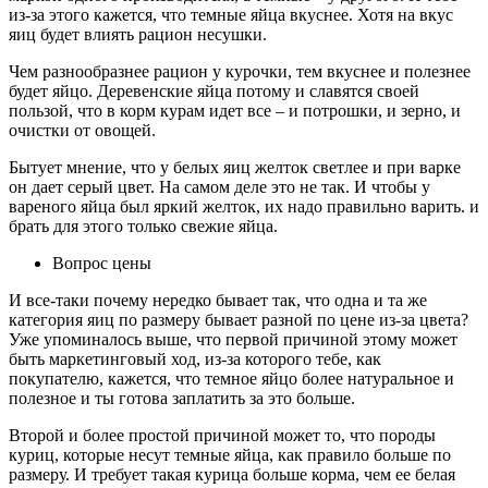
из-за этого кажется, что темные яйца вкуснее. Хотя на вкус
яиц будет влиять рацион несушки.
Чем разнообразнее рацион у курочки, тем вкуснее и полезнее
будет яйцо. Деревенские яйца потому и славятся своей
пользой, что в корм курам идет все – и потрошки, и зерно, и
очистки от овощей.
Бытует мнение, что у белых яиц желток светлее и при варке
он дает серый цвет. На самом деле это не так. И чтобы у
вареного яйца был яркий желток, их надо правильно варить. и
брать для этого только свежие яйца.
Вопрос цены
И все-таки почему нередко бывает так, что одна и та же
категория яиц по размеру бывает разной по цене из-за цвета?
Уже упоминалось выше, что первой причиной этому может
быть маркетинговый ход, из-за которого тебе, как
покупателю, кажется, что темное яйцо более натуральное и
полезное и ты готова заплатить за это больше.
Второй и более простой причиной может то, что породы
куриц, которые несут темные яйца, как правило больше по
размеру. И требует такая курица больше корма, чем ее белая