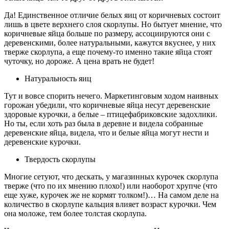
Да! Единственное отличие белых яиц от коричневых состоит
лишь в цвете верхнего слоя скорлупы. Но бытует мнение, что
коричневые яйца больше по размеру, ассоциируются они с
деревенскими, более натуральными, кажутся вкуснее, у них
тверже скорлупа, а еще почему-то именно такие яйца стоят
чуточку, но дороже. А цена врать не будет!
Натуральность яиц
Тут и вовсе спорить нечего. Маркетинговым ходом наивных
горожан убедили, что коричневые яйца несут деревенские
здоровые курочки, а белые – птицефабриковские задохлики.
Но ты, если хоть раз была в деревне и видела собранные
деревенские яйца, видела, что и белые яйца могут нести и
деревенские курочки.
Твердость скорлупы
Многие сетуют, что дескать, у магазинных курочек скорлупа
тверже (что по их мнению плохо!) или наоборот хрупче (что
еще хуже, курочек же не кормят толком!)… На самом деле на
количество в скорлупе кальция влияет возраст курочки. Чем
она моложе, тем более толстая скорлупа.