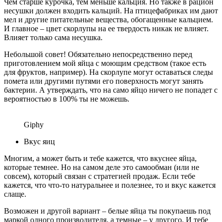
Чем старше курочка, тем меньше кальция. Но также в рацион
несушки должен входить кальций. На птицефабриках им дают
мел и другие питательные вещества, обогащенные кальцием.
И главное – цвет скорлупы на ее твердость никак не влияет.
Влияет только сама несушка.
Небольшой совет! Обязательно непосредственно перед
приготовлением мой яйца с моющим средством (такое есть
для фруктов, например). На скорлупе могут оставаться следы
помета или другими путями его поверхность могут занять
бактерии. А утверждать, что на само яйцо ничего не попадет с
вероятностью в 100% ты не можешь.
Giphy
Вкус яиц
Многим, а может быть и тебе кажется, что вкуснее яйца,
которые темнее. Но на самом деле это самообман (или не
совсем), который связан с стратегией продаж. Если тебе
кажется, что что-то натуральнее и полезнее, то и вкус кажется
слаще.
Возможен и другой вариант – белые яйца ты покупаешь под
маркой одного производителя, а темные – у другого. И тебе