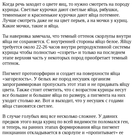
Когда речь заходит о цвете яиц, то нужно смотреть на породу
курицы. Светлые курочки дают светлые яйца, рябушки,
темненькие и красненькие курочки дают яйца потемнее.
Лучше смотреть даже не на цвет перьев, а на мочки у куриц.
Какие мочки, такие и яйца.
Ты наверняка замечала, что темный оттенок скорлупы внутри
яйца не сохраняется. С внутренней стороны яйцо белое. Яйцу
требуется около 22-26 часов внутри репродуктивной системы
курицы чтобы полностью «созреть» и только на последнем
этапе верхняя часть у некоторых пород приобретает темный
оттенок.
Пигмент протопорфирин и создает на поверхности яйца
«загорелость». У белых же пород несушек организм
запрограммирован пропускать этот этап и не придавать яйцу
цвета. Также стоит отметить, что с возрастом курицы несут
все большие и большие яйца по размеру, а пигмента на них
уходит столько же. Вот и выходит, что у несушек с годами
яйца становятся светлее.
В случае голубых яиц все несколько сложнее. У давних
предков этого вида куриц по всей видимости поломался ген,
и теперь, на ранних этапах формирования яйца пигмент
пиоцианин откладывается в скорлупе и «пропитывает» ее