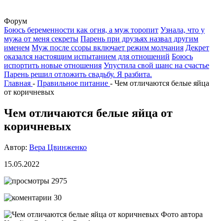
Форум
Боюсь беременности как огня, а муж торопит
Узнала, что у
мужа от меня секреты
Парень при друзьях назвал другим
именем
Муж после ссоры включает режим молчания
Декрет
оказался настоящим испытанием для отношений
Боюсь
испортить новые отношения
Упустила свой шанс на счастье
Парень решил отложить свадьбу. Я разбита.
Главная
-
Правильное питание
-
Чем отличаются белые яйца
от коричневых
Чем отличаются белые яйца от
коричневых
Автор:
Вера Цвинженко
15.05.2022
2975
30
Фото автора