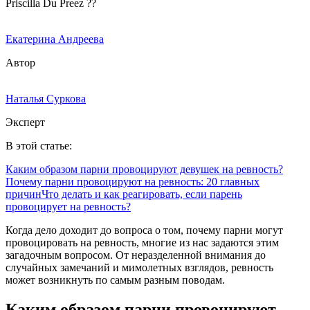
Priscilla Du Preez ??
Екатерина Андреева
Автор
Наталья Суркова
Эксперт
В этой статье:
Каким образом парни провоцируют девушек на ревность?
Почему парни провоцируют на ревность: 20 главных
причин
Что делать и как реагировать, если парень
провоцирует на ревность?
Когда дело доходит до вопроса о том, почему парни могут
провоцировать на ревность, многие из нас задаются этим
загадочным вопросом. От неразделенной внимания до
случайных замечаний и мимолетных взглядов, ревность
может возникнуть по самым разным поводам.
Каким образом парни провоцируют