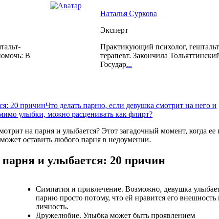
Наталья Суркова
Эксперт
тальт-
Практикующий психолог, гештальт
помочь: В
терапевт. Закончила Тольяттински
Государ
...
ся: 20 причин
Что делать парню, если девушка смотрит на него и
омимо улыбки, можно расценивать как флирт?
мотрит на парня и улыбается? Этот загадочный момент, когда ее 
, может оставить любого парня в недоумении.
 парня и улыбается: 20 причин
Симпатия и привлечение. Возможно, девушка улыбае
парню просто потому, что ей нравится его внешность 
личность.
Дружелюбие. Улыбка может быть проявлением