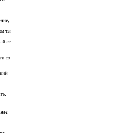
ение,
ем ты
ай ее
ти со
ский
ть,
как
ого