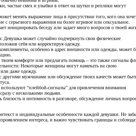
я обычно невинны и игривы.
и, частые смех и улыбки в ответ на шутки и реплики могут
ожет менять выражение лица в присутствии того, кого она хоче
ие с серьезного выражения на более игривое или сексуальное.
ет инициировать беседу или задает много вопросов о твоей жиз
: Девушка может случайно подчеркнуть свои физические
положив себя или корректируя одежду.
комплименты, особенно в адрес внешности или одежды, может 
кцию.
о твоем комфорте или предлагать помощь – это также сигналы фл
ельности: Некоторые женщины могут намекать на свою
 или даже одежду.
 с другими мужчинами или обсуждение твоих качеств может быт
туса.
 используют “плейбой-сигналы” для привлечения внимания
 сразу с несколькими людьми.
ь близость и интимность в разговоре, обсуждение личных вопро
онтекст и индивидуальные особенности каждой девушки. Не заб
проявлением интереса, и важно чувствовать границы и соблюда