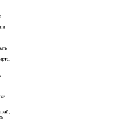
т
ни,
быть
ирта.
ь
сов
ывай,
ть