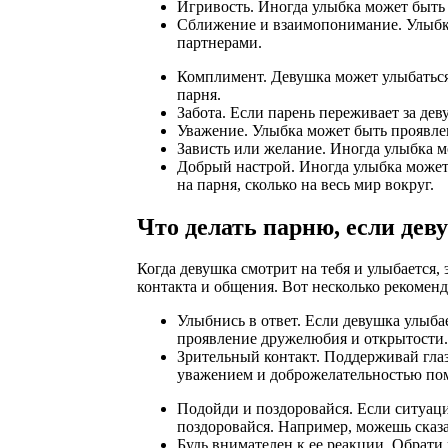
Игривость. Иногда улыбка может быть
Сближение и взаимопонимание. Улыбк
партнерами.
Комплимент. Девушка может улыбаться
парня.
Забота. Если парень переживает за дев
Уважение. Улыбка может быть проявле
Зависть или желание. Иногда улыбка мо
Добрый настрой. Иногда улыбка может 
на парня, сколько на весь мир вокруг.
Что делать парню, если дев
Когда девушка смотрит на тебя и улыбается,
контакта и общения. Вот несколько рекоменд
Улыбнись в ответ. Если девушка улыбае
проявление дружелюбия и открытости.
Зрительный контакт. Поддерживай глазн
уважением и доброжелательностью пом
Подойди и поздоровайся. Если ситуаци
поздоровайся. Например, можешь сказат
Будь внимателен к ее реакции. Обрати