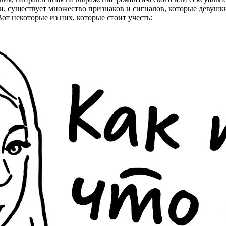
и, существует множество признаков и сигналов, которые девушк
от некоторые из них, которые стоит учесть: