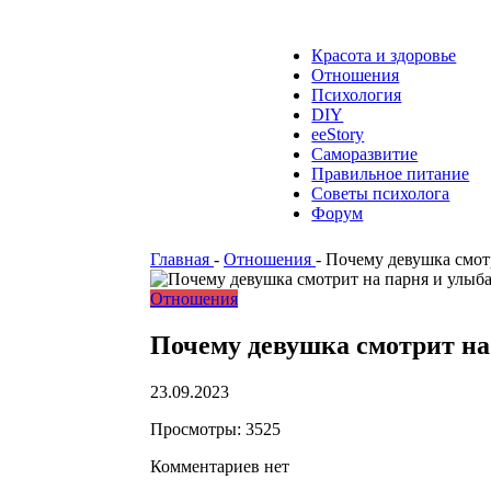
Красота и здоровье
Отношения
Психология
DIY
ееStory
Саморазвитие
Правильное питание
Советы психолога
Форум
Главная
-
Отношения
-
Почему девушка смотр
Отношения
Почему девушка смотрит на
23.09.2023
Просмотры:
3525
Комментариев нет