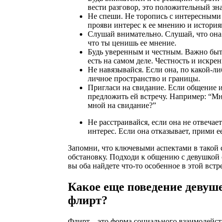
вести разговор, это положительный зна
Не спеши. Не торопись с интересными 
прояви интерес к ее мнению и история
Слушай внимательно. Слушай, что она г
что ты ценишь ее мнение.
Будь уверенным и честным. Важно быть
есть на самом деле. Честность и искрен
Не навязывайся. Если она, по какой-ли
личное пространство и границы.
Пригласи на свидание. Если общение и
предложить ей встречу. Например: “Мн
мной на свидание?”
Не расстраивайся, если она не отвеча
интерес. Если она отказывает, прими е
Запомни, что ключевыми аспектами в такой 
обстановку. Подходи к общению с девушкой 
вы оба найдете что-то особенное в этой встр
Какое еще поведение девуш
флирт?
Флирт – это форма социального взаимодейст