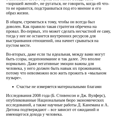
«хорошей женой», не ругаться, не говорить, когда ей что-
то не нравится, подстраиваться под его мнение и его
образ жизни.
В общем, стремиться к тому, чтобы он всегда был
доволен. Как правило такая стратегия обречена на
провал. Во-первых, это может сделать несчастной ее саму,
тогда у нее не останется внутренних ресурсов для
выстраивания отношений, она начнет срываться на
пустом месте.
Во-вторых, даже если ты идеальная, между вами могут
быть ссоры, недопонимание и так далее. Это вполне
нормально. Даже негативные эмоции важны для
человека, у него должен быть навык их проживания,
потому что невозможно всю жить прожить в «мыльном
пузыре».
Счастье не измеряется материальными благами
Исследования 2008 года (Б. Стивенсон и Дж. Вулферс),
опубликованные Национальным бюро экономических
исследований, а также научные работы Д. Канемана и А.
Дитона подтверждают – все зависит от ожиданий и
имеющегося дохода у человека.