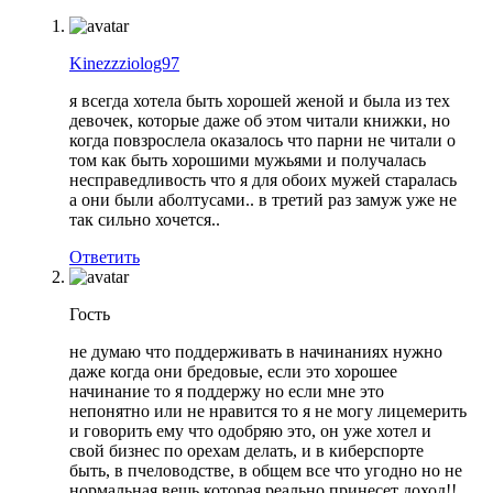
Kinezzziolog97
я всегда хотела быть хорошей женой и была из тех
девочек, которые даже об этом читали книжки, но
когда повзрослела оказалось что парни не читали о
том как быть хорошими мужьями и получалась
несправедливость что я для обоих мужей старалась
а они были аболтусами.. в третий раз замуж уже не
так сильно хочется..
Ответить
Гость
не думаю что поддерживать в начинаниях нужно
даже когда они бредовые, если это хорошее
начинание то я поддержу но если мне это
непонятно или не нравится то я не могу лицемерить
и говорить ему что одобряю это, он уже хотел и
свой бизнес по орехам делать, и в киберспорте
быть, в пчеловодстве, в общем все что угодно но не
нормальная вещь которая реально принесет доход!!