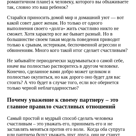
романтичном плане) к человеку, которого вы обхаживаете
так, словно это ваш ребенок?
Старайся приносить домой мир и домашний уют — вот
какой совет дают женам. Но только от одного
выполнения своего «долга» жить счастливо никто не
сможет. Хотя характер все же бывает разный. Но в
большинстве своем такая модель поведения приводит
только к срывам, истерикам, беспочвенной агрессии и
обвинениям. Много кого такой итог сделает счастливым?
Не забывайте периодически задумываться о самой себе,
иначе вы полностью растворитесь в другом человеке.
Конечно, сделанное вами добро может целиком и
полностью окупиться, но как дорого оно будет для вас
стоить? А что будет в случае того, если все обернется
только черной неблагодарностью?
Почему уважение к своему партнеру – это
главное правило счастливых отношений
Самый простой и мудрый способ сделать человека
счастливым – это уважать его, принимать его и не
заставлять меняться против его воли. Когда оба супруга
или партнера будут уважать друг друга, они не станут