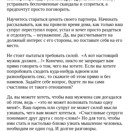
устраивать беспочвенные скандалы и ссориться, а
предпочтут просто поговорить.
Научитесь стараться ценить своего партнера. Начинать
рассказывать, как вы провели время дома, как только ваш
супруг переступил порог, устал и хочет просто раздеться
и отдохнуть, – неуважение. Да, вы рассчитываете на
должный интерес с его стороны, но поставьте себя на его
место.
Не стоит пытаться требовать силой. «А вот настоящий
мужик должен…!» Конечно, никто не запрещает вам
прямо говорить о том, чего вы хотите. Если вы хотите
попробовать сходить куда-нибудь вдвоем или
разнообразить секс, то скажите об этом прямо и без
намеков. Задайте себе вопрос, будете ли вы сами
счастливы от такого отношения?
Да, вы можете хотеть, чтобы ваш мужчина сам догадался
об этом, ведь – «это не может волновать только одну
меня!». Ваш парень или супруг не может силой мысли
узнавать, чего вам может хотеться. «Счастливые супруги
понимают друг друга с полу-слова!» Но для того, чтобы
ими стать и настолько близко узнать мышление человека,
необходим не один год. И долгие разговоры.