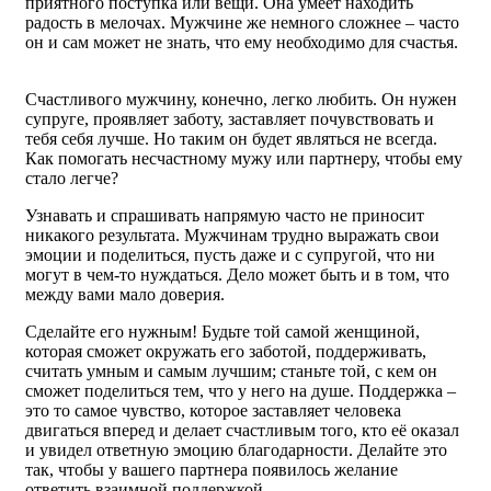
приятного поступка или вещи. Она умеет находить
радость в мелочах. Мужчине же немного сложнее – часто
он и сам может не знать, что ему необходимо для счастья.
Счастливого мужчину, конечно, легко любить. Он нужен
супруге, проявляет заботу, заставляет почувствовать и
тебя себя лучше. Но таким он будет являться не всегда.
Как помогать несчастному мужу или партнеру, чтобы ему
стало легче?
Узнавать и спрашивать напрямую часто не приносит
никакого результата. Мужчинам трудно выражать свои
эмоции и поделиться, пусть даже и с супругой, что ни
могут в чем-то нуждаться. Дело может быть и в том, что
между вами мало доверия.
Сделайте его нужным! Будьте той самой женщиной,
которая сможет окружать его заботой, поддерживать,
считать умным и самым лучшим; станьте той, с кем он
сможет поделиться тем, что у него на душе. Поддержка –
это то самое чувство, которое заставляет человека
двигаться вперед и делает счастливым того, кто её оказал
и увидел ответную эмоцию благодарности. Делайте это
так, чтобы у вашего партнера появилось желание
ответить взаимной поддержкой.