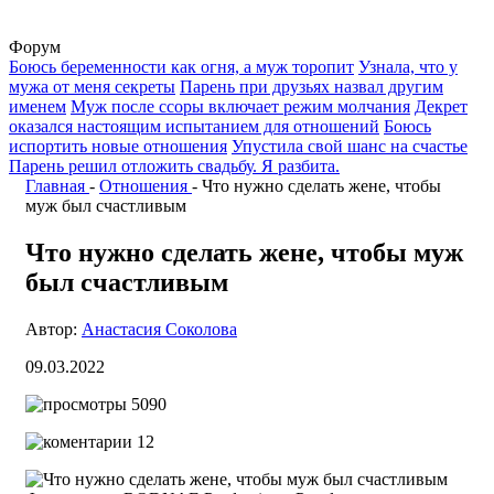
Форум
Боюсь беременности как огня, а муж торопит
Узнала, что у
мужа от меня секреты
Парень при друзьях назвал другим
именем
Муж после ссоры включает режим молчания
Декрет
оказался настоящим испытанием для отношений
Боюсь
испортить новые отношения
Упустила свой шанс на счастье
Парень решил отложить свадьбу. Я разбита.
Главная
-
Отношения
-
Что нужно сделать жене, чтобы
муж был счастливым
Что нужно сделать жене, чтобы муж
был счастливым
Автор:
Анастасия Соколова
09.03.2022
5090
12