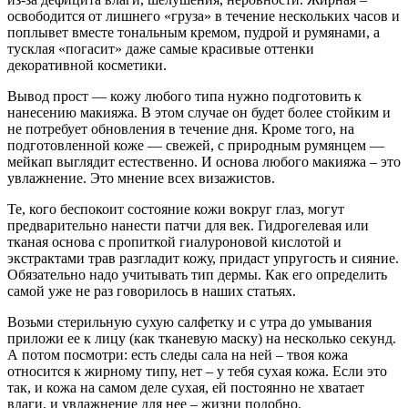
освободится от лишнего «груза» в течение нескольких часов и
поплывет вместе тональным кремом, пудрой и румянами, а
тусклая «погасит» даже самые красивые оттенки
декоративной косметики.
Вывод прост — кожу любого типа нужно подготовить к
нанесению макияжа. В этом случае он будет более стойким и
не потребует обновления в течение дня. Кроме того, на
подготовленной коже — свежей, с природным румянцем —
мейкап выглядит естественно. И основа любого макияжа – это
увлажнение. Это мнение всех визажистов.
Те, кого беспокоит состояние кожи вокруг глаз, могут
предварительно нанести патчи для век. Гидрогелевая или
тканая основа с пропиткой гиалуроновой кислотой и
экстрактами трав разгладит кожу, придаст упругость и сияние.
Обязательно надо учитывать тип дермы. Как его определить
самой уже не раз говорилось в наших статьях.
Возьми стерильную сухую салфетку и с утра до умывания
приложи ее к лицу (как тканевую маску) на несколько секунд.
А потом посмотри: есть следы сала на ней – твоя кожа
относится к жирному типу, нет – у тебя сухая кожа. Если это
так, и кожа на самом деле сухая, ей постоянно не хватает
влаги, и увлажнение для нее – жизни подобно.