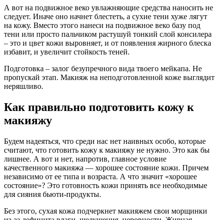
А вот на подвижное веко увлажняющие средства наносить не
следует. Иначе оно начнет блестеть, а сухие тени хуже лягут
на кожу. Вместо этого нанеси на подвижное веко базу под
тени или просто пальчиком растушуй тонкий слой консилера
– это и цвет кожи выровняет, и от появления жирного блеска
избавит, и увеличит стойкость теней.
Подготовка – залог безупречного вида твоего мейкапа. Не
пропускай этап. Макияж на неподготовленной коже выглядит
неряшливо.
Как правильно подготовить кожу к
макияжу
Будем надеяться, что среди нас нет наивных особо, которые
считают, что готовить кожу к макияжу не нужно. Это как бы
лишнее. А вот и нет, напротив, главное условие
качественного макияжа — хорошее состояние кожи. Причем
независимо от ее типа и возраста. А что значит «хорошее
состояние»? Это готовность кожи принять все необходимые
для сияния бьюти-продукты.
Без этого, сухая кожа подчеркнет макияжем свои морщинки
из-за дефицита влаги, шелушения, неровности. Жирная –