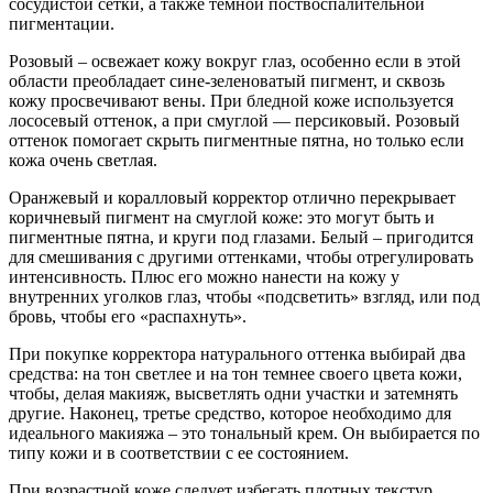
сосудистой сетки, а также темной поствоспалительной
пигментации.
Розовый – освежает кожу вокруг глаз, особенно если в этой
области преобладает сине-зеленоватый пигмент, и сквозь
кожу просвечивают вены. При бледной коже используется
лососевый оттенок, а при смуглой — персиковый. Розовый
оттенок помогает скрыть пигментные пятна, но только если
кожа очень светлая.
Оранжевый и коралловый корректор отлично перекрывает
коричневый пигмент на смуглой коже: это могут быть и
пигментные пятна, и круги под глазами. Белый – пригодится
для смешивания с другими оттенками, чтобы отрегулировать
интенсивность. Плюс его можно нанести на кожу у
внутренних уголков глаз, чтобы «подсветить» взгляд, или под
бровь, чтобы его «распахнуть».
При покупке корректора натурального оттенка выбирай два
средства: на тон светлее и на тон темнее своего цвета кожи,
чтобы, делая макияж, высветлять одни участки и затемнять
другие. Наконец, третье средство, которое необходимо для
идеального макияжа – это тональный крем. Он выбирается по
типу кожи и в соответствии с ее состоянием.
При возрастной коже следует избегать плотных текстур,