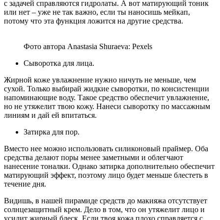
с задачей справляются гидролаты. А вот матирующий тоник
или нет – уже не так важно, если ты наносишь мейкап,
потому что эта функция ложится на другие средства.
Фото автора Anastasia Shuraeva: Pexels
Сыворотка для лица.
Жирной коже увлажнение нужно ничуть не меньше, чем
сухой. Только выбирай жидкие сыворотки, по консистенции
напоминающие воду. Такое средство обеспечит увлажнение,
но не утяжелит твою кожу. Нанеси сыворотку по массажным
линиям и дай ей впитаться.
Затирка для пор.
Вместо нее можно использовать силиконовый праймер. Оба
средства делают поры менее заметными и облегчают
нанесение тоналки. Однако затирка дополнительно обеспечит
матирующий эффект, поэтому лицо будет меньше блестеть в
течение дня.
Видишь, в нашей пирамиде средств до макияжа отсутствует
солнцезащитный крем. Дело в том, что он утяжелит лицо и
усилит жирный блеск. Если твоя кожа плохо справляется с