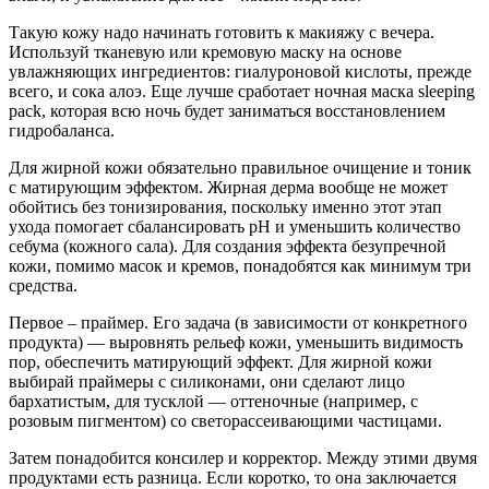
Такую кожу надо начинать готовить к макияжу с вечера.
Используй тканевую или кремовую маску на основе
увлажняющих ингредиентов: гиалуроновой кислоты, прежде
всего, и сока алоэ. Еще лучше сработает ночная маска sleeping
pack, которая всю ночь будет заниматься восстановлением
гидробаланса.
Для жирной кожи обязательно правильное очищение и тоник
с матирующим эффектом. Жирная дерма вообще не может
обойтись без тонизирования, поскольку именно этот этап
ухода помогает сбалансировать рН и уменьшить количество
себума (кожного сала). Для создания эффекта безупречной
кожи, помимо масок и кремов, понадобятся как минимум три
средства.
Первое – праймер. Его задача (в зависимости от конкретного
продукта) — выровнять рельеф кожи, уменьшить видимость
пор, обеспечить матирующий эффект. Для жирной кожи
выбирай праймеры с силиконами, они сделают лицо
бархатистым, для тусклой — оттеночные (например, с
розовым пигментом) со светорассеивающими частицами.
Затем понадобится консилер и корректор. Между этими двумя
продуктами есть разница. Если коротко, то она заключается