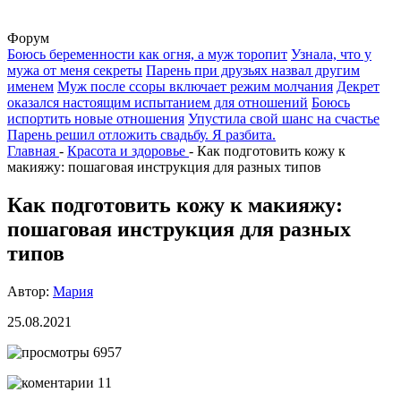
Форум
Боюсь беременности как огня, а муж торопит
Узнала, что у
мужа от меня секреты
Парень при друзьях назвал другим
именем
Муж после ссоры включает режим молчания
Декрет
оказался настоящим испытанием для отношений
Боюсь
испортить новые отношения
Упустила свой шанс на счастье
Парень решил отложить свадьбу. Я разбита.
Главная
-
Красота и здоровье
-
Как подготовить кожу к
макияжу: пошаговая инструкция для разных типов
Как подготовить кожу к макияжу:
пошаговая инструкция для разных
типов
Автор:
Мария
25.08.2021
6957
11