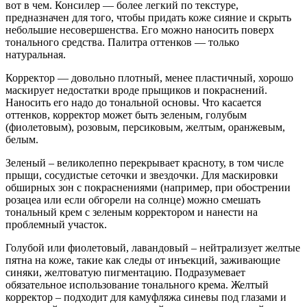
вот в чем. Консилер — более легкий по текстуре,
предназначен для того, чтобы придать коже сияние и скрыть
небольшие несовершенства. Его можно наносить поверх
тонального средства. Палитра оттенков — только
натуральная.
Корректор — довольно плотный, менее пластичный, хорошо
маскирует недостатки вроде прыщиков и покраснений.
Наносить его надо до тональной основы. Что касается
оттенков, корректор может быть зеленым, голубым
(фиолетовым), розовым, персиковым, желтым, оранжевым,
белым.
Зеленый – великолепно перекрывает красноту, в том числе
прыщи, сосудистые сеточки и звездочки. Для маскировки
обширных зон с покраснениями (например, при обострении
розацеа или если обгорели на солнце) можно смешать
тональный крем с зеленым корректором и нанести на
проблемный участок.
Голубой или фиолетовый, лавандовый – нейтрализует желтые
пятна на коже, такие как следы от инъекций, заживающие
синяки, желтоватую пигментацию. Подразумевает
обязательное использование тонального крема. Желтый
корректор – подходит для камуфляжа синевы под глазами и