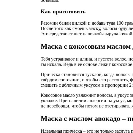
объёмом.
Как приготовить
Разомни банан вилкой и добавь туда 100 грам
После того как смоешь маску, волосы буду л
Это средство станет палочкой-выручалочкой
Маска с кокосовым маслом 
Тебя устраивают и длина, и густота волос, н
ты искала. Ведь в её основе лежит кокосово
Причёска становится тусклой, когда волосы т
твёрдом состоянии, и чтобы его растопить,
смешать с яблочным уксусом в пропорции 2:1
Кокосовое масло увлажнит волосы, а уксус з
укладке. При наличии аллергии на уксус, мо
не переборщи, чтобы потом не отстирывать 
Маска с маслом авокадо – п
Идеальная причёска – это не только заслуг