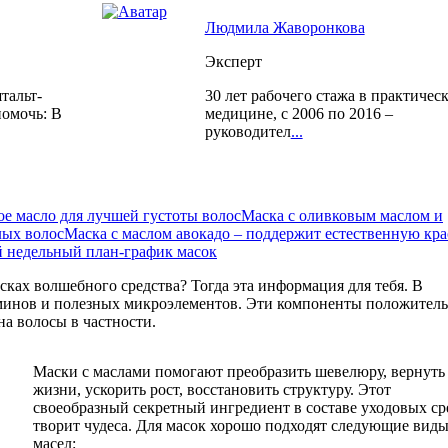
Людмила Жаворонкова
Эксперт
тальт-
30 лет рабочего стажа в практичес
помочь: В
медицине, с 2006 по 2016 –
руководител
...
е масло для лучшей густоты волос
Маска с оливковым маслом и
лых волос
Маска с маслом авокадо – поддержит естественную кра
й недельный план-график масок
исках волшебного средства? Тогда эта информация для тебя. В
минов и полезных микроэлементов. Эти компоненты положител
на волосы в частности.
Маски с маслами помогают преобразить шевелюру, вернуть
жизни, ускорить рост, восстановить структуру. Этот
своеобразный секретный ингредиент в составе уходовых ср
творит чудеса. Для масок хорошо подходят следующие вид
масел: