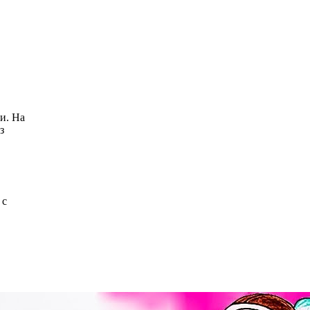
и. На
з
 с