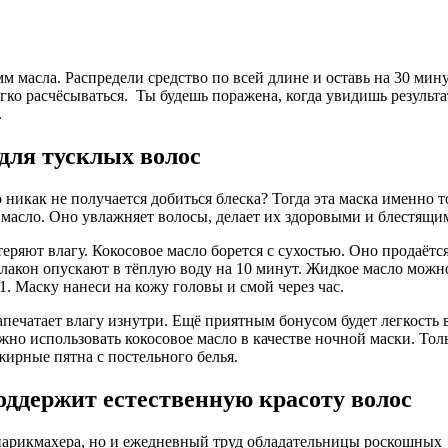
м масла. Распредели средство по всей длине и оставь на 30 мину
егко расчёсываться. Ты будешь поражена, когда увидишь результа
.
для тусклых волос
о никак не получается добиться блеска? Тогда эта маска именно т
е масло. Оно увлажняет волосы, делает их здоровыми и блестящи
еряют влагу. Кокосовое масло борется с сухостью. Оно продаётся
 флакон опускают в тёплую воду на 10 минут. Жидкое масло можн
. Маску нанеси на кожу головы и смой через час.
апечатает влагу изнутри. Ещё приятным бонусом будет легкость 
жно использовать кокосовое масло в качестве ночной маски. Тол
жирные пятна с постельного белья.
оддержит естественную красоту волос
а парикмахера, но и ежедневный труд обладательницы роскошных