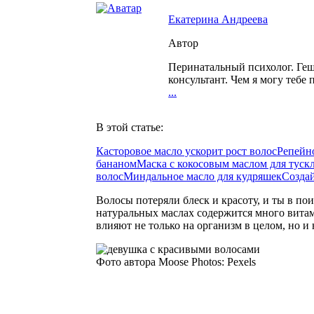
Екатерина Андреева
Автор
Перинатальный психолог. Геш
консультант. Чем я могу тебе 
...
В этой статье:
Касторовое масло ускорит рост волос
Репейно
бананом
Маска с кокосовым маслом для туск
волос
Миндальное масло для кудряшек
Созда
Волосы потеряли блеск и красоту, и ты в по
натуральных маслах содержится много вита
влияют не только на организм в целом, но и 
Фото автора Moose Photos: Pexels