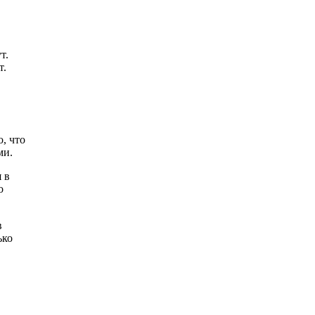
т.
т.
о, что
ми.
 в
о
в
ько