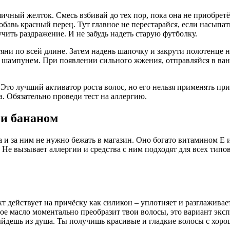
яичный желток. Смесь взбивай до тех пор, пока она не приобретё
обавь красный перец. Тут главное не перестарайся, если насыпат
чить раздражение. И не забудь надеть старую футболку.
тяни по всей длине. Затем надень шапочку и закрути полотенце н
о шампунем. При появлении сильного жжения, отправляйся в ва
Это лучший активатор роста волос, но его нельзя применять при
. Обязательно проведи тест на аллергию.
 и бананом
ма и за ним не нужно бежать в магазин. Оно богато витамином Е 
Не вызывает аллергии и средства с ним подходят для всех типо
т действует на причёску как силикон – уплотняет и разглаживае
ое масло моментально преобразит твои волосы, это вариант эксп
выйдешь из душа. Ты получишь красивые и гладкие волосы с хор