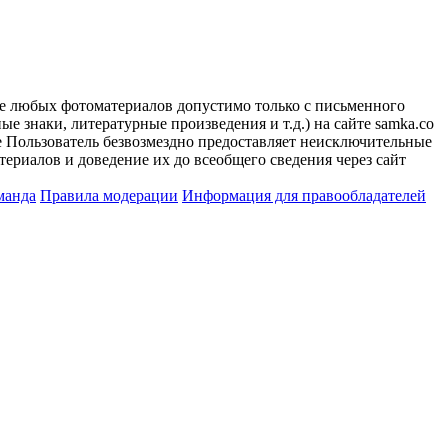
ие любых фотоматериалов допустимо только с письменного
 знаки, литературные произведения и т.д.) на сайте samka.co
 Пользователь безвозмездно предоставляет неисключительные
ериалов и доведение их до всеобщего сведения через сайт
манда
Правила модерации
Информация для правообладателей