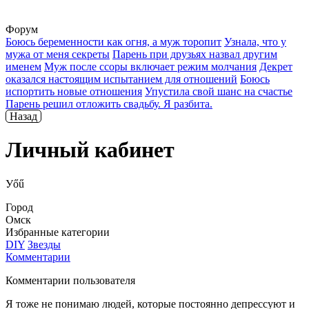
Форум
Боюсь беременности как огня, а муж торопит
Узнала, что у
мужа от меня секреты
Парень при друзьях назвал другим
именем
Муж после ссоры включает режим молчания
Декрет
оказался настоящим испытанием для отношений
Боюсь
испортить новые отношения
Упустила свой шанс на счастье
Парень решил отложить свадьбу. Я разбита.
Назад
Личный кабинет
Уőű
Город
Омск
Избранные категории
DIY
Звезды
Комментарии
Комментарии пользователя
Я тоже не понимаю людей, которые постоянно депрессуют и