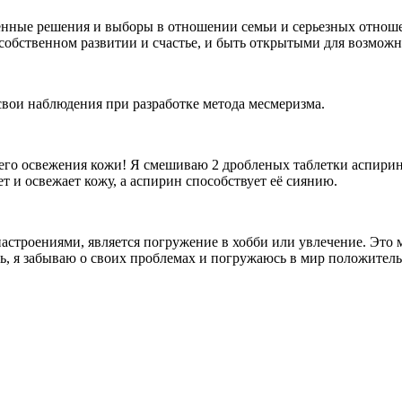
венные решения и выборы в отношении семьи и серьезных отнош
а собственном развитии и счастье, и быть открытыми для возмож
свои наблюдения при разработке метода месмеризма.
него освежения кожи! Я смешиваю 2 дробленых таблетки аспирин
 и освежает кожу, а аспирин способствует её сиянию.
строениями, является погружение в хобби или увлечение. Это м
сть, я забываю о своих проблемах и погружаюсь в мир положител