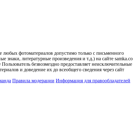
ие любых фотоматериалов допустимо только с письменного
 знаки, литературные произведения и т.д.) на сайте samka.co
 Пользователь безвозмездно предоставляет неисключительные
ериалов и доведение их до всеобщего сведения через сайт
манда
Правила модерации
Информация для правообладателей