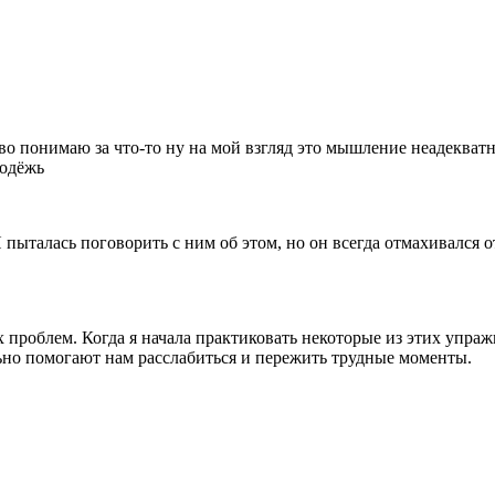
риво понимаю за что-то ну на мой взгляд это мышление неадекват
лодёжь
талась поговорить с ним об этом, но он всегда отмахивался от м
 проблем. Когда я начала практиковать некоторые из этих упражн
ьно помогают нам расслабиться и пережить трудные моменты.