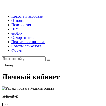
Красота и здоровье
Отношения
Психология
DIY
ееStory
Саморазвитие
Правильное питание
Советы психолога
Форум
Назад
Личный кабинет
Редактировать
T̶H̶E ̶E̶N̶D
Город