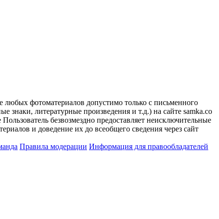
ие любых фотоматериалов допустимо только с письменного
 знаки, литературные произведения и т.д.) на сайте samka.co
 Пользователь безвозмездно предоставляет неисключительные
ериалов и доведение их до всеобщего сведения через сайт
манда
Правила модерации
Информация для правообладателей