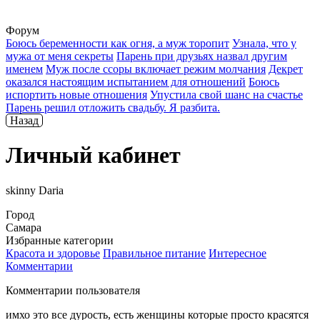
Форум
Боюсь беременности как огня, а муж торопит
Узнала, что у
мужа от меня секреты
Парень при друзьях назвал другим
именем
Муж после ссоры включает режим молчания
Декрет
оказался настоящим испытанием для отношений
Боюсь
испортить новые отношения
Упустила свой шанс на счастье
Парень решил отложить свадьбу. Я разбита.
Назад
Личный кабинет
skinny Daria
Город
Самара
Избранные категории
Красота и здоровье
Правильное питание
Интересное
Комментарии
Комментарии пользователя
имхо это все дурость, есть женщины которые просто красятся