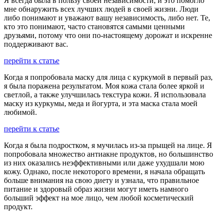
Я всегда была в пользу своей независимости, и это помогло
мне обнаружить всех лучших людей в своей жизни. Люди
либо понимают и уважают вашу независимость, либо нет. Те,
кто это понимают, часто становятся самыми ценными
друзьями, потому что они по-настоящему дорожат и искренне
поддерживают вас.
перейти к статье
Когда я попробовала маску для лица с куркумой в первый раз,
я была поражена результатом. Моя кожа стала более яркой и
светлой, а также улучшилась текстура кожи. Я использовала
маску из куркумы, меда и йогурта, и эта маска стала моей
любимой.
перейти к статье
Когда я была подростком, я мучилась из-за прыщей на лице. Я
попробовала множество антиакне продуктов, но большинство
из них оказались неэффективными или даже ухудшали мою
кожу. Однако, после некоторого времени, я начала обращать
больше внимания на свою диету и узнала, что правильное
питание и здоровый образ жизни могут иметь намного
больший эффект на мое лицо, чем любой косметический
продукт.