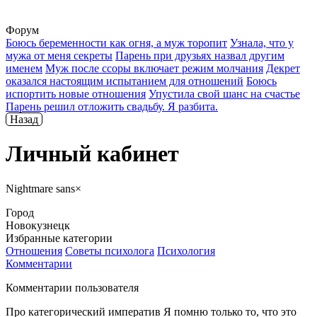
Форум
Боюсь беременности как огня, а муж торопит
Узнала, что у
мужа от меня секреты
Парень при друзьях назвал другим
именем
Муж после ссоры включает режим молчания
Декрет
оказался настоящим испытанием для отношений
Боюсь
испортить новые отношения
Упустила свой шанс на счастье
Парень решил отложить свадьбу. Я разбита.
Назад
Личный кабинет
Nightmare sans×
Город
Новокузнецк
Избранные категории
Отношения
Советы психолога
Психология
Комментарии
Комментарии пользователя
Про категорический императив Я помню только то, что это