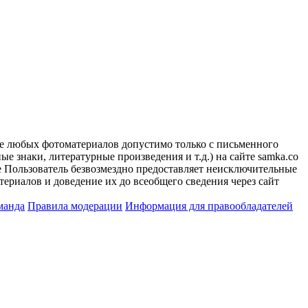
ие любых фотоматериалов допустимо только с письменного
 знаки, литературные произведения и т.д.) на сайте samka.co
 Пользователь безвозмездно предоставляет неисключительные
ериалов и доведение их до всеобщего сведения через сайт
манда
Правила модерации
Информация для правообладателей