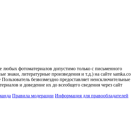
ие любых фотоматериалов допустимо только с письменного
 знаки, литературные произведения и т.д.) на сайте samka.co
 Пользователь безвозмездно предоставляет неисключительные
ериалов и доведение их до всеобщего сведения через сайт
манда
Правила модерации
Информация для правообладателей