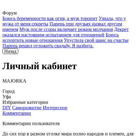
Форум
Боюсь беременности как огня, а муж торопит
Узнала, что у
мужа от меня секреты
Парень при друзьях назвал другим
именем
Муж после ссоры включает режим молчания
Декрет
оказался настоящим испытанием для отношений
Боюсь
испортить новые отношения
Упустила свой шанс на счастье
Парень решил отложить свадьбу. Я разбита.
Назад
Личный кабинет
MAJORKA
Город
Уфа
Избранные категории
DIY
Саморазвитие
Интересное
Комментарии
Комментарии пользователя
До сих пор в разном уголке мира полно народов и племен, для