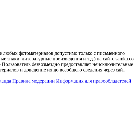
ие любых фотоматериалов допустимо только с письменного
 знаки, литературные произведения и т.д.) на сайте samka.co
 Пользователь безвозмездно предоставляет неисключительные
ериалов и доведение их до всеобщего сведения через сайт
манда
Правила модерации
Информация для правообладателей